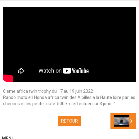
Contacts
6 eme africa twin trophy du 17 au 19 juin 2022
Rando moto en Honda africa twin des Alpilles a la Haute loire par les
chemins et les petite route .500 km effectuer sur 3 jours "
RETOUR
MENU