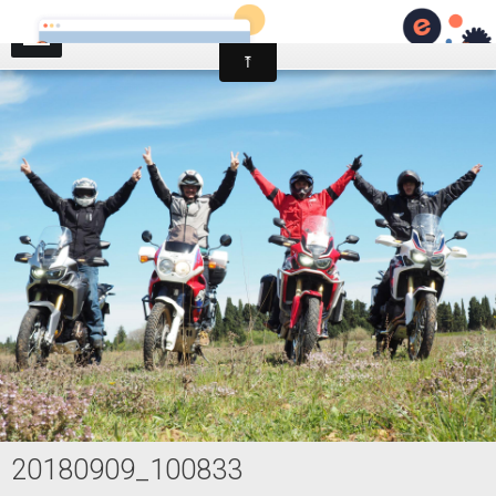
AFRICA TWIN TROPHY
20180909_100833
Accueil